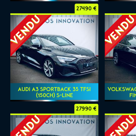
27490 €
AUDI A3 SPORTBACK 35 TFSI
VOLKSWAGE
(150ch) S-LINE
FI
27990 €