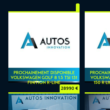
PROCHAINEMENT DISPONIBLE
PROCHAI
VOLKSWAGEN GOLF 8 1.5 TSI 131
VOLKSWAG
FINITION R-LINE
150 R L
28990 €