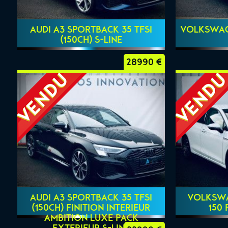
AUDI A3 SPORTBACK 35 TFSI
VOLKSWAGE
(150ch) S-LINE
28990 €
AUDI A3 SPORTBACK 35 TFSI
VOLKSWAG
(150CH) FINITION INTERIEUR
150 
AMBITION LUXE PACK
EXTERIEUR S-LINE