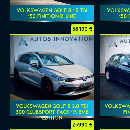
VOLKSWAGEN GOLF 8 1.5 TSI
VOLKSWAG
150 FINITION R-LINE
150 
38490 €
VOLKSWAGEN GOLF 8 2.0 TSI
VOLKSWAG
300 CLUBSPORT PACK 45 EME
FI
EDITION
25990 €