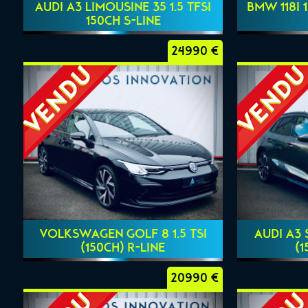
AUDI A3 LIMOUSINE 35 1.5 TFSI
BMW 118I 
150CH S-LINE
24990 €
VOLKSWAGEN GOLF 8 1.5 TSI
AUDI A3 
(150CH) R-LINE
(1
20990 €