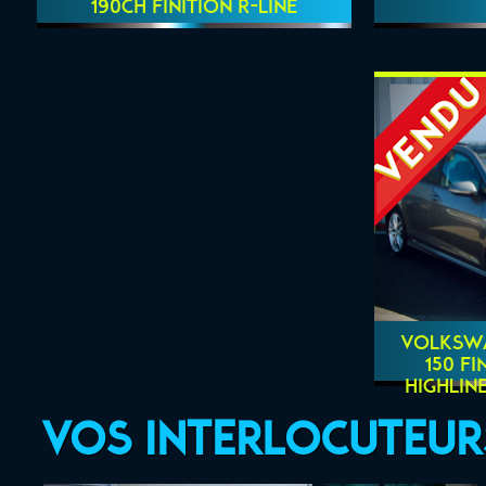
190CH FINITION R-LINE
VOLKSWAG
150 FI
HIGHLINE
Vos interlocuteur