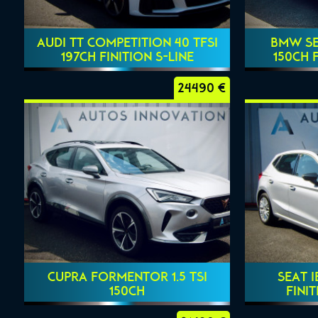
AUDI TT COMPETITION 40 TFSI
BMW SER
197CH FINITION S-LINE
150CH 
24490 €
CUPRA FORMENTOR 1.5 TSI
SEAT I
150CH
FINI