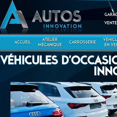
Garag
Vente
ATELIER
VÉHIC
ACCUEIL
CARROSSERIE
MÉCANIQUE
EN VE
VÉHICULES D'OCCASI
INN