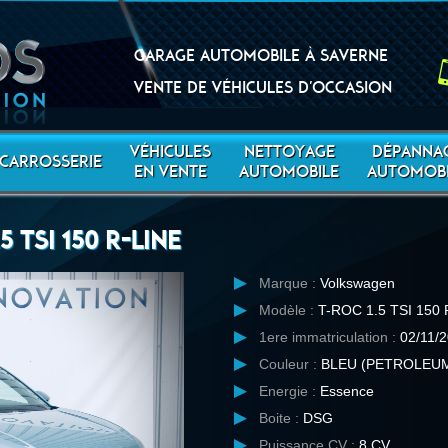
Garage automobile à Saverne
Vente de véhicules d'occasion
VÉHICULES
NETTOYAGE
DÉPANNA
CARROSSERIE
EN VENTE
AUTOMOBILE
AUTOMOBI
 TSI 150 R-LINE
Marque :
Volkswagen
Modèle :
T-ROC 1.5 TSI 150 
1ere immatriculation :
02/11/
Couleur :
BLEU (PETROLEUM
Energie :
Essence
Boite :
DSG
Puissance CV :
8 CV