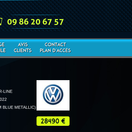
GE
AVIS
CONTACT
LE
CLIENTS
PLAN D'ACCÈS
R-LINE
2022
 BLUE METALLIC)
28490 €